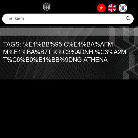
TAGS: %E1%BB%95 C%E1%BA%AFM
M%E1%BA%B7T K%C3%ADNH %C3%A2M
T%C6%B0%E1%BB%9DNG ATHENA