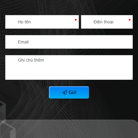
*
*
Gửi