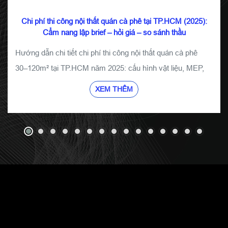
Chi phí thi công nội thất quán cà phê tại TP.HCM (2025):
Cẩm nang lập brief – hỏi giá – so sánh thầu
Hướng dẫn chi tiết chi phí thi công nội thất quán cà phê
30–120m² tại TP.HCM năm 2025: cấu hình vật liệu, MEP,
BOQ, FF&E, seat cost và các lưu ý quan trọng để tối ưu
XEM THÊM
ngân sách.