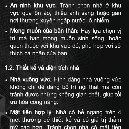
An ninh khu vực
: Tránh chọn nhà ở khu
vực quá ồn ào, thiếu ánh sáng hoặc gần
nơi thường xuyên ngập nước, ô nhiễm.
Mong muốn của bản thân:
Hãy lựa chọn vị
trí mà bạn mong muốn sinh sống, hoặc
quen thuộc với khu vực đó, phù hợp với sở
thích cá nhân của bạn.
1.2. Thiết kế và diện tích nhà
Nhà vuông vức
: Hình dáng nhà vuông vức
không chỉ dễ dàng bố trí nội thất mà còn
tránh được những không gian chết, giúp tối
ưu hóa công năng.
Mặt tiền hợp lý
: Nhà có bề ngang trên 4
mét thường dễ thiết kế và có giá trị thẩm
mỹ cao hơn. Tránh chọn nhà có mặt tiền