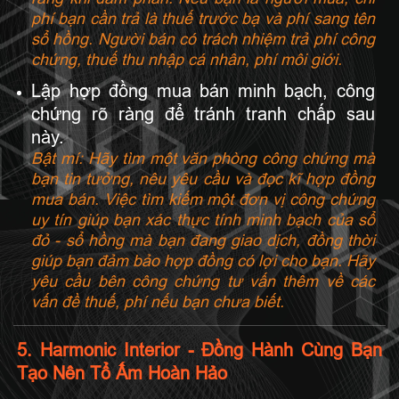
phí bạn cần trả là thuế trước bạ và phí sang tên
sổ hồng. Người bán có trách nhiệm trả phí công
chứng, thuế thu nhập cá nhân, phí môi giới.
Lập hợp đồng mua bán minh bạch, công
chứng rõ ràng để tránh tranh chấp sau
này.
Bật mí: Hãy tìm một văn phòng công chứng mà
bạn tin tưởng, nêu yêu cầu và đọc kĩ hợp đồng
mua bán. Việc tìm kiếm một đơn vị công chứng
uy tín giúp bạn xác thực tính minh bạch của sổ
đỏ - sổ hồng mà bạn đang giao dịch, đồng thời
giúp bạn đảm bảo hợp đồng có lợi cho bạn. Hãy
yêu cầu bên công chứng tư vấn thêm về các
vấn đề thuế, phí nếu bạn chưa biết.
5. Harmonic Interior - Đồng Hành Cùng Bạn
Tạo Nên Tổ Ấm Hoàn Hảo