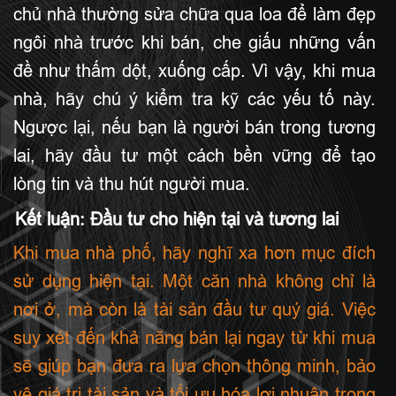
chủ nhà thường sửa chữa qua loa để làm đẹp
ngôi nhà trước khi bán, che giấu những vấn
đề như thấm dột, xuống cấp. Vì vậy, khi mua
nhà, hãy chú ý kiểm tra kỹ các yếu tố này.
Ngược lại, nếu bạn là người bán trong tương
lai, hãy đầu tư một cách bền vững để tạo
lòng tin và thu hút người mua.
Kết luận: Đầu tư cho hiện tại và tương lai
Khi mua nhà phố, hãy nghĩ xa hơn mục đích
sử dụng hiện tại. Một căn nhà không chỉ là
nơi ở, mà còn là tài sản đầu tư quý giá. Việc
suy xét đến khả năng bán lại ngay từ khi mua
sẽ giúp bạn đưa ra lựa chọn thông minh, bảo
vệ giá trị tài sản và tối ưu hóa lợi nhuận trong