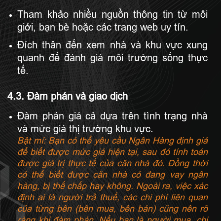
Tham khảo nhiều nguồn thông tin từ môi
giới, bạn bè hoặc các trang web uy tín.
Đích thân đến xem nhà và khu vực xung
quanh để đánh giá môi trường sống thực
tế.
4.3. Đàm phán và giao dịch
Đàm phán giá cả dựa trên tình trạng nhà
và mức giá thị trường khu vực.
Bật mí: Bạn có thể yêu cầu Ngân Hàng định giá
để biết được mức giá hiện tại, sau đó tính toán
được giá trị thực tế của căn nhà đó. Đồng thời
có thể biết được căn nhà có đang vay ngân
hàng, bị thế chấp hay không. Ngoài ra, việc xác
định ai là người trả thuế, các chi phí liên quan
của từng bên (bên mua, bên bán) cũng nên rõ
ràng khi đàm phán. Nếu bạn là người mua, chi