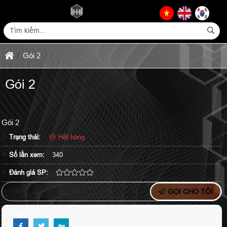
Gói 2
Gói 2
Gói 2
Trạng thái:
Hết hàng
Số lần xem:
340
Đánh giá SP:
GỌI CHO TÔI
Chia sẻ: